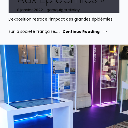
Posted
8 janvier 2022
garsquigerellplay
on
L’exposition retrace l’impact des grandes épidémies
Archives
sur la société française… …
Continue Reading
Nationales.
Exposition
«
Face
Aux
Épidémies
»