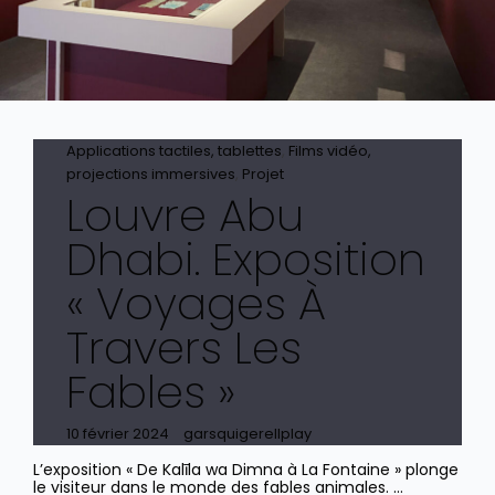
Cat
Applications tactiles, tablettes
,
Films vidéo,
Links
projections immersives
,
Projet
Louvre Abu
Dhabi. Exposition
« Voyages À
Travers Les
Fables »
Posted
10 février 2024
garsquigerellplay
on
L’exposition « De Kalīla wa Dimna à La Fontaine » plonge
le visiteur dans le monde des fables animales. …