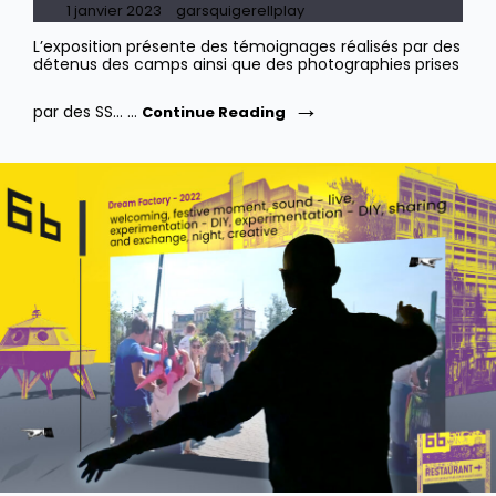
Posted
1 janvier 2023
garsquigerellplay
on
L’exposition présente des témoignages réalisés par des
détenus des camps ainsi que des photographies prises
Mémorial
par des SS… …
Continue Reading
De
La
Shoah.
Exposition
«
La
Musique
Dans
Les
Camps
Nazis
»