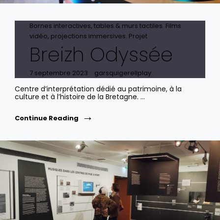
Cat
Bornes interactives, tables & murs tactiles
,
Films
Links
vidéo, projections immersives
,
Projet
Breizh Odyssée
Posted
7 septembre 2023
garsquigerellplay
on
Centre d’interprétation dédié au patrimoine, à la
culture et à l’histoire de la Bretagne. …
Breizh
Continue Reading
Odyssée