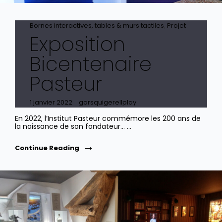
Cat
Bornes interactives, tables & murs tactiles
,
Projet
Exposition
Links
Bicentenaire
Pasteur
Posted
1 janvier 2022
garsquigerellplay
on
En 2022, l’Institut Pasteur commémore les 200 ans de
la naissance de son fondateur… …
Exposition
Continue Reading
Bicentenaire
Pasteur