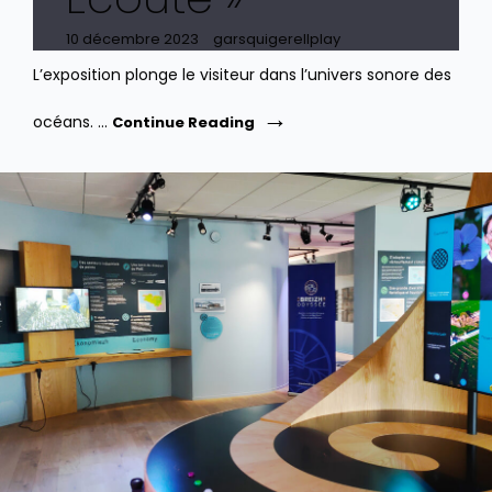
Posted
10 décembre 2023
garsquigerellplay
on
L’exposition plonge le visiteur dans l’univers sonore des
Cité
océans. …
Continue Reading
De
La
Mer
De
Cherbourg.
Exposition
«
Océan
Sur
Écoute
»