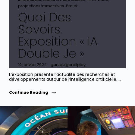
projections immersives
,
Projet
Quai Des
Savoirs.
Exposition « IA
Double Je »
Posted
10 janvier 2024
garsquigerellplay
on
L’exposition présente l’actualité des recherches et
développements autour de l’intelligence artificielle. …
Quai
Continue Reading
Des
Savoirs.
Exposition
«
IA
Double
Je