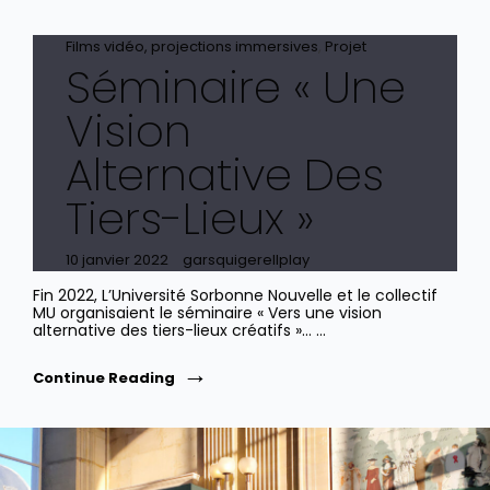
Cat
Films vidéo, projections immersives
,
Projet
Séminaire « Une
Links
Vision
Alternative Des
Tiers-Lieux »
Posted
10 janvier 2022
garsquigerellplay
on
Fin 2022, L’Université Sorbonne Nouvelle et le collectif
MU organisaient le séminaire « Vers une vision
alternative des tiers-lieux créatifs »… …
Séminaire
Continue Reading
«
Une
Vision
Alternative
Des