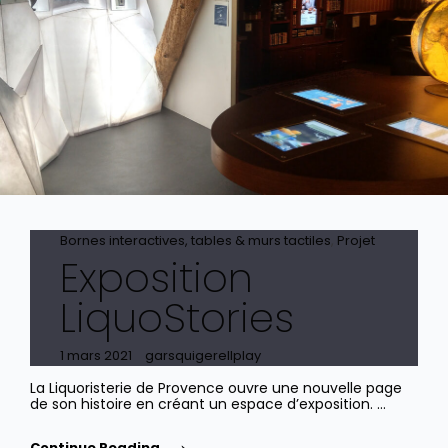
Cat
Bornes interactives, tables & murs tactiles
,
Projet
Exposition
Links
LiquoStories
Posted
1 mars 2021
garsquigerellplay
on
La Liquoristerie de Provence ouvre une nouvelle page
de son histoire en créant un espace d’exposition. …
Exposition
Continue Reading