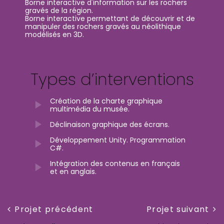
Borne interactive d'information sur les rochers
gravés de la région.
Borne interactive permettant de découvrir et de
manipuler des rochers gravés au néolithique
modélisés en 3D.
Types d’interventions
Création de la charte graphique
multimédia du musée.
Déclinaison graphique des écrans.
Développement Unity. Programmation
C#.
Intégration des contenus en français
et en anglais.
Navigation
Previous
Projet
Projet précédent
Projet suivant
Post
suivant