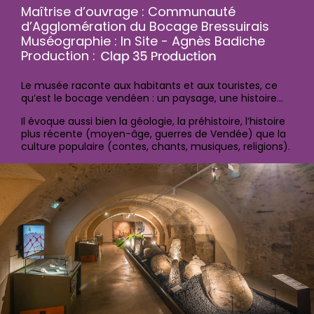
Maîtrise d’ouvrage : Communauté
d’Agglomération du Bocage Bressuirais
Muséographie : In Site - Agnès Badiche
Production :
Le musée raconte aux habitants et aux touristes, ce
qu’est le bocage vendéen : un paysage, une histoire...
Il évoque aussi bien la géologie, la préhistoire, l’histoire
plus récente (moyen-âge, guerres de Vendée) que la
culture populaire (contes, chants, musiques, religions).